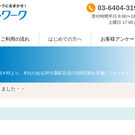
03-6404-31
受付時間
平日 8:00〜18
土曜日 17:0
ご利用の流れ
はじめての方へ
お客様アンケー
許可証等
Ｒ-ＮＷについて
業種別に探す
主な廃棄
朝８時より、本社のあるJR大森駅近辺の清掃活動を実施しております。
りました・・