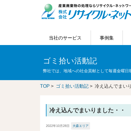
当社のサービス
事例集
当社のサービス
事例集
ご利用の流れ
はじめての方へ
お客様アンケート結果
リサイクラーブログ
会社概要
ゴミ拾い活動記
主なリサイクル処理の事例
お客様の問題解決
会社情報
弊社では、地域への社会貢献として毎週金曜日
TOP
>
ゴミ拾い活動記
> 冷え込んでまい
冷え込んでまいりました・・
2022年10月28日
大森エリア