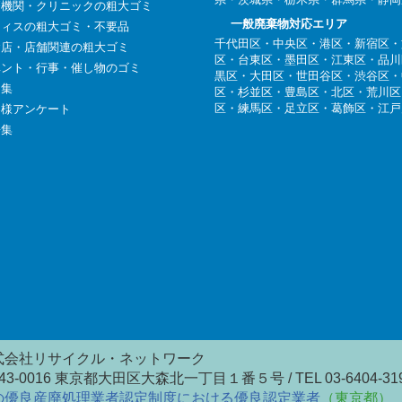
療機関・クリニックの粗大ゴミ
一般廃棄物対応エリア
フィスの粗大ゴミ・不要品
千代田区
・
中央区
・
港区
・
新宿区
・
食店・店舗関連の粗大ゴミ
区
・
台東区
・
墨田区
・
江東区
・
品川
ベント・行事・催し物のゴミ
黒区
・
大田区
・
世田谷区
・
渋谷区
・
例集
区
・
杉並区
・
豊島区
・
北区
・
荒川区
区
・
練馬区
・
足立区
・
葛飾区
・
江戸
客様アンケート
語集
式会社リサイクル・ネットワーク
43-0016 東京都大田区大森北一丁目１番５号 / TEL 03-6404-31
の優良産廃処理業者認定制度における優良認定業者
（東京都）