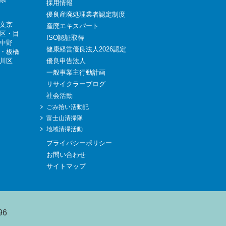
採用情報
優良産廃処理業者認定制度
文京
産廃エキスパート
区
・
目
ISO認証取得
中野
健康経営優良法人2026認定
・
板橋
川区
優良申告法人
一般事業主行動計画
リサイクラーブログ
社会活動
ごみ拾い活動記
富士山清掃隊
地域清掃活動
プライバシーポリシー
お問い合わせ
サイトマップ
96