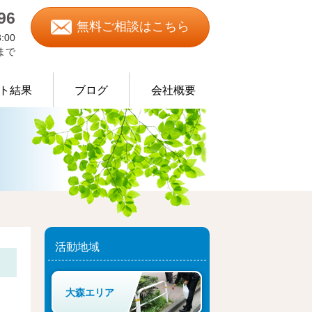
96
無料ご相談はこちら
:00
0まで
ト結果
ブログ
会社概要
物処理の事例
活動地域
大森エリア