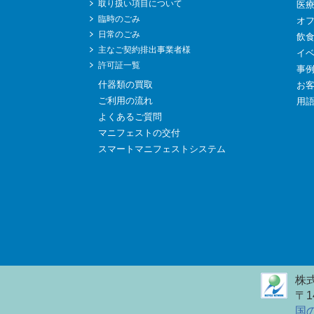
取り扱い項目について
医
臨時のごみ
オ
日常のごみ
飲
主なご契約排出事業者様
イ
許可証一覧
事
什器類の買取
お
ご利用の流れ
用
よくあるご質問
マニフェストの交付
スマートマニフェストシステム
株
〒1
国