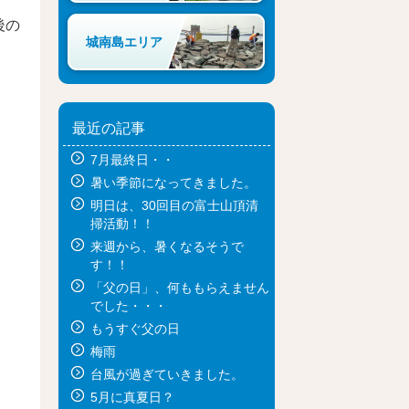
後の
城南島エリア
最近の記事
7月最終日・・
暑い季節になってきました。
明日は、30回目の富士山頂清
掃活動！！
来週から、暑くなるそうで
す！！
「父の日」、何ももらえません
でした・・・
もうすぐ父の日
梅雨
台風が過ぎていきました。
5月に真夏日？