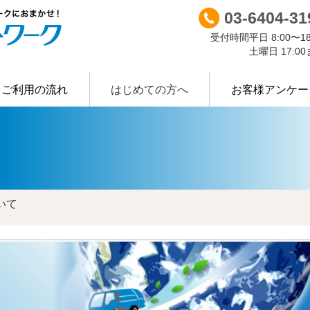
03-6404-31
受付時間
平日 8:00〜18
土曜日 17:0
ご利用の流れ
はじめての方へ
お客様アンケー
許可証等
Ｒ-ＮＷについて
業種別に探す
主な廃棄
いて