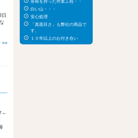
余裕を持った作業工程・・
白い山・・・
8日
安心処理
な
「真面目さ」も弊社の商品で
、
す。
１０年以上のお付き合い
>>
7～
毎