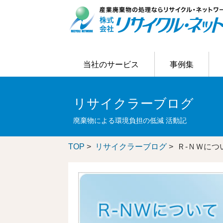
当社のサービス
事例集
当社のサービス
事例集
ご利用の流れ
はじめての方へ
お客様アンケート結果
リサイクラーブログ
会社概要
リサイクラーブログ
主なリサイクル処理の事例
お客様の問題解決
会社情報
廃棄物による環境負担の低減 活動記
TOP
>
リサイクラーブログ
> Ｒ-ＮＷにつ