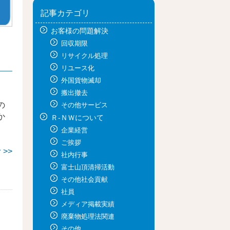
記事カテゴリ
お客様の問題解決
回収期限
リサイクル処理
リユース化
外国貨物滅却
搬出撤去
の
その他サービス
か
Ｒ-ＮＷについて
企業経営
ご挨拶
>>
社内行事
富士山頂清掃活動
その他社会貢献
社員
メディア掲載実績
廃棄物処理法関連
その他