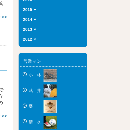
浜
2015
>>
2014
2013
2012
営業マン
小 林
で
武 井
方
の
甕
>>
清 水