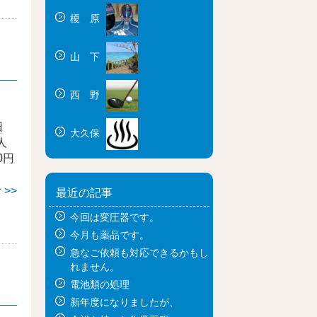
榎 原
山 下
西 野
日
大久保
人
0円
>>
最近の記事
今回は変圧器です。
今月も薬品です。
急なご依頼も対応できるかもし
れません。
電池類の処理
新年度になりましたが、