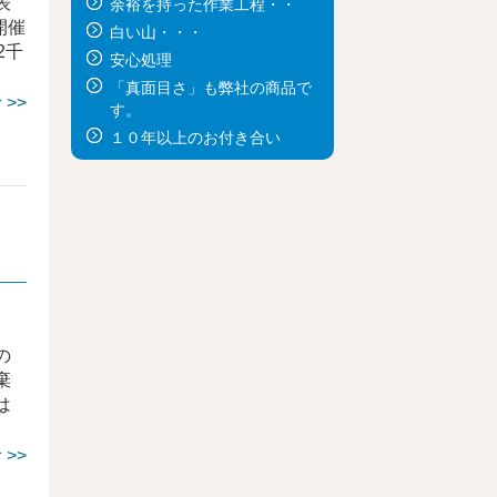
表
余裕を持った作業工程・・
開催
白い山・・・
2千
安心処理
「真面目さ」も弊社の商品で
>>
す。
１０年以上のお付き合い
の
棄
は
>>