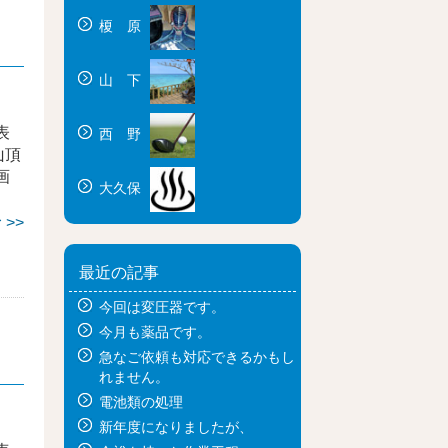
榎 原
山 下
表
西 野
山頂
画
大久保
>>
最近の記事
今回は変圧器です。
今月も薬品です。
急なご依頼も対応できるかもし
れません。
電池類の処理
新年度になりましたが、