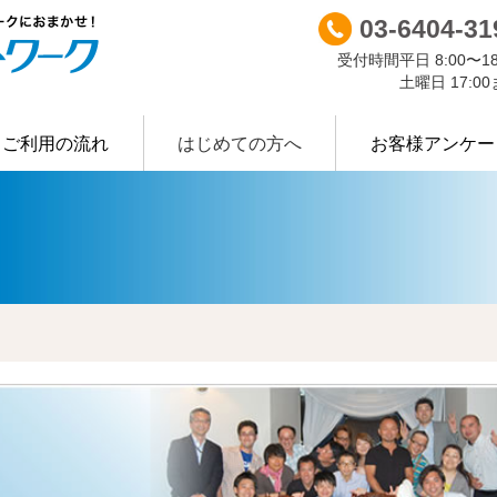
03-6404-31
受付時間
平日 8:00〜18
土曜日 17:0
ご利用の流れ
はじめての方へ
お客様アンケー
許可証等
Ｒ-ＮＷについて
業種別に探す
主な廃棄