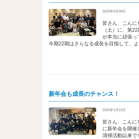
2025年6月30日
皆さん、こんに
（土）に、第2
が本当に頑張っ
今期22期はさらなる成長を目指して、
新年会も成長のチャンス！
2025年1月22日
皆さん、こんに
に新年会を開催
清掃活動以来で