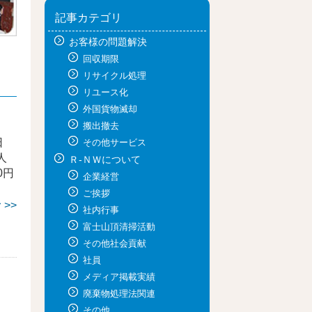
記事カテゴリ
お客様の問題解決
回収期限
リサイクル処理
リユース化
外国貨物滅却
搬出撤去
日
その他サービス
人
Ｒ-ＮＷについて
0円
企業経営
ご挨拶
>>
社内行事
富士山頂清掃活動
その他社会貢献
社員
メディア掲載実績
廃棄物処理法関連
その他