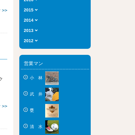
2015
>>
2014
2013
2012
営業マン
小 林
ク
。
武 井
>>
甕
清 水