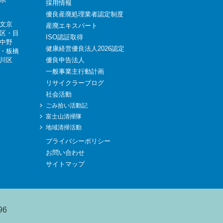
採用情報
優良産廃処理業者認定制度
文京
産廃エキスパート
区
・
目
ISO認証取得
中野
健康経営優良法人2026認定
・
板橋
川区
優良申告法人
一般事業主行動計画
リサイクラーブログ
社会活動
ごみ拾い活動記
富士山清掃隊
地域清掃活動
プライバシーポリシー
お問い合わせ
サイトマップ
96