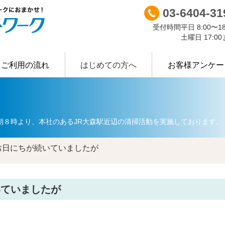
03-6404-31
受付時間
平日 8:00〜18
土曜日 17:0
ご利用の流れ
はじめての方へ
お客様アンケー
許可証等
Ｒ-ＮＷについて
業種別に探す
主な廃棄
朝８時より、本社のあるJR大森駅近辺の清掃活動を実施しております。
お日にちが続いていましたが
いていましたが