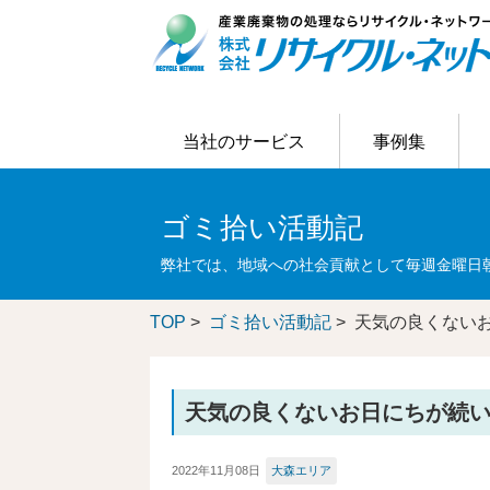
当社のサービス
事例集
当社のサービス
事例集
ご利用の流れ
はじめての方へ
お客様アンケート結果
リサイクラーブログ
会社概要
ゴミ拾い活動記
主なリサイクル処理の事例
お客様の問題解決
会社情報
弊社では、地域への社会貢献として毎週金曜日
TOP
>
ゴミ拾い活動記
> 天気の良くない
天気の良くないお日にちが続
2022年11月08日
大森エリア