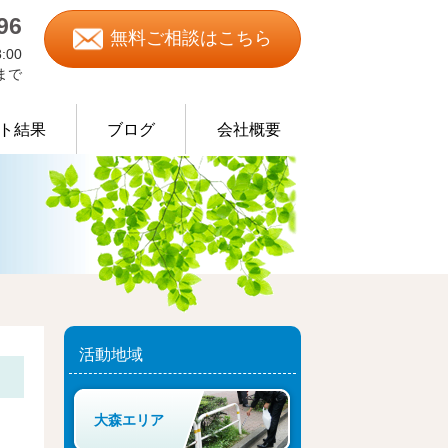
96
無料ご相談はこちら
:00
0まで
ト結果
ブログ
会社概要
物処理の事例
活動地域
大森エリア