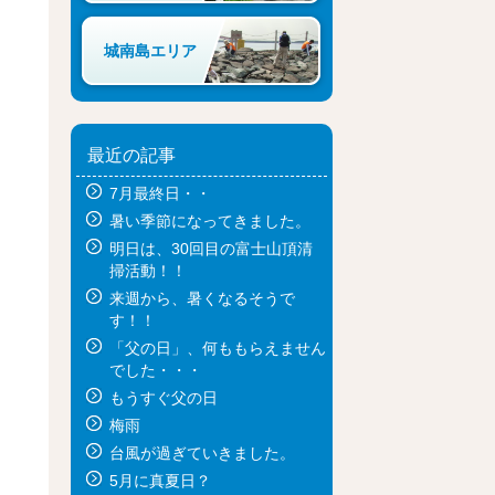
城南島エリア
最近の記事
7月最終日・・
暑い季節になってきました。
明日は、30回目の富士山頂清
掃活動！！
来週から、暑くなるそうで
す！！
「父の日」、何ももらえません
でした・・・
もうすぐ父の日
梅雨
台風が過ぎていきました。
5月に真夏日？