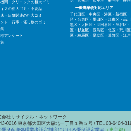
療機関・クリニックの粗大ゴミ
一般廃棄物対応エリア
フィスの粗大ゴミ・不要品
千代田区
・
中央区
・
港区
・
新宿区
・
食店・店舗関連の粗大ゴミ
区
・
台東区
・
墨田区
・
江東区
・
品川
ベント・行事・催し物のゴミ
黒区
・
大田区
・
世田谷区
・
渋谷区
・
例集
区
・
杉並区
・
豊島区
・
北区
・
荒川区
区
・
練馬区
・
足立区
・
葛飾区
・
江戸
客様アンケート
語集
式会社リサイクル・ネットワーク
43-0016 東京都大田区大森北一丁目１番５号 / TEL 03-6404-31
の優良産廃処理業者認定制度における優良認定業者
（東京都）