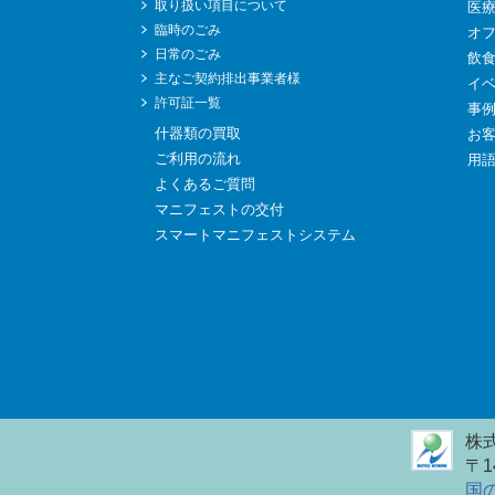
取り扱い項目について
医
臨時のごみ
オ
日常のごみ
飲
主なご契約排出事業者様
イ
許可証一覧
事
什器類の買取
お
ご利用の流れ
用
よくあるご質問
マニフェストの交付
スマートマニフェストシステム
株
〒1
国