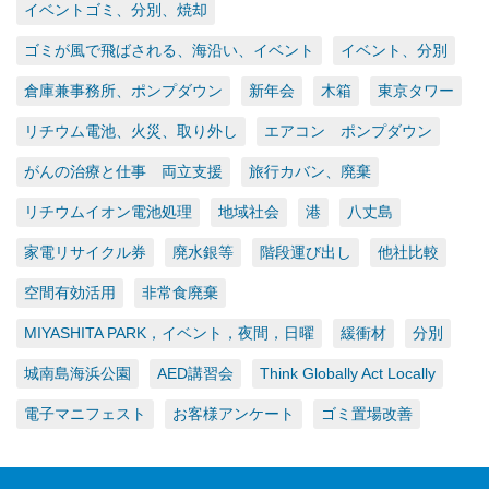
イベントゴミ、分別、焼却
ゴミが風で飛ばされる、海沿い、イベント
イベント、分別
倉庫兼事務所、ポンプダウン
新年会
木箱
東京タワー
リチウム電池、火災、取り外し
エアコン ポンプダウン
がんの治療と仕事 両立支援
旅行カバン、廃棄
リチウムイオン電池処理
地域社会
港
八丈島
家電リサイクル券
廃水銀等
階段運び出し
他社比較
空間有効活用
非常食廃棄
MIYASHITA PARK，イベント，夜間，日曜
緩衝材
分別
城南島海浜公園
AED講習会
Think Globally Act Locally
電子マニフェスト
お客様アンケート
ゴミ置場改善