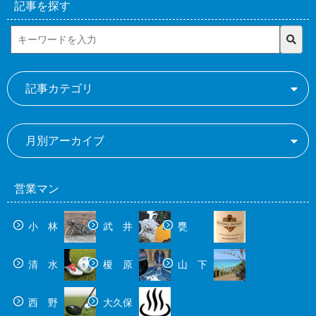
記事を探す
記事カテゴリ
月別アーカイブ
営業マン
小 林
武 井
甕
清 水
榎 原
山 下
西 野
大久保