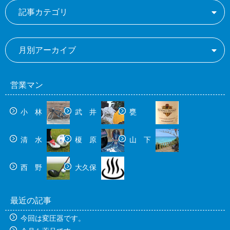
記事カテゴリ
月別アーカイブ
営業マン
小 林
武 井
甕
清 水
榎 原
山 下
西 野
大久保
最近の記事
今回は変圧器です。