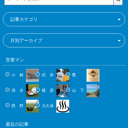
記事カテゴリ
月別アーカイブ
営業マン
小 林
武 井
甕
清 水
榎 原
山 下
西 野
大久保
最近の記事