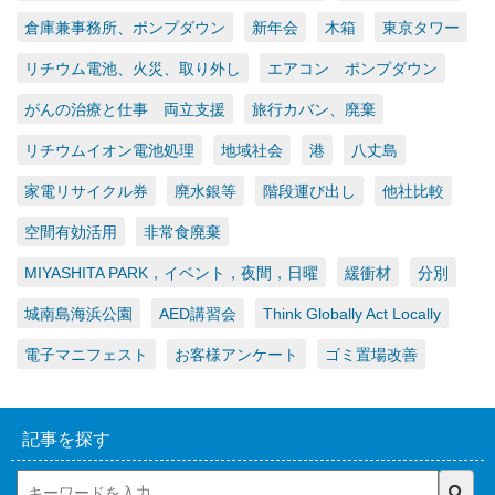
倉庫兼事務所、ポンプダウン
新年会
木箱
東京タワー
リチウム電池、火災、取り外し
エアコン ポンプダウン
がんの治療と仕事 両立支援
旅行カバン、廃棄
リチウムイオン電池処理
地域社会
港
八丈島
家電リサイクル券
廃水銀等
階段運び出し
他社比較
空間有効活用
非常食廃棄
MIYASHITA PARK，イベント，夜間，日曜
緩衝材
分別
城南島海浜公園
AED講習会
Think Globally Act Locally
電子マニフェスト
お客様アンケート
ゴミ置場改善
記事を探す