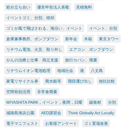
処分立ち合い
優良申告法人表敬
見積無料
イベントゴミ、分別、焼却
ゴミが風で飛ばされる、海沿い、イベント
イベント、分別
倉庫兼事務所、ポンプダウン
新年会
木箱
東京タワー
リチウム電池、火災、取り外し
エアコン ポンプダウン
がんの治療と仕事 両立支援
旅行カバン、廃棄
リチウムイオン電池処理
地域社会
港
八丈島
家電リサイクル券
廃水銀等
階段運び出し
他社比較
空間有効活用
非常食廃棄
MIYASHITA PARK，イベント，夜間，日曜
緩衝材
分別
城南島海浜公園
AED講習会
Think Globally Act Locally
電子マニフェスト
お客様アンケート
ゴミ置場改善