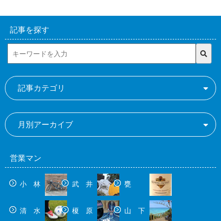
記事を探す
記事カテゴリ
月別アーカイブ
営業マン
小 林
武 井
甕
清 水
榎 原
山 下