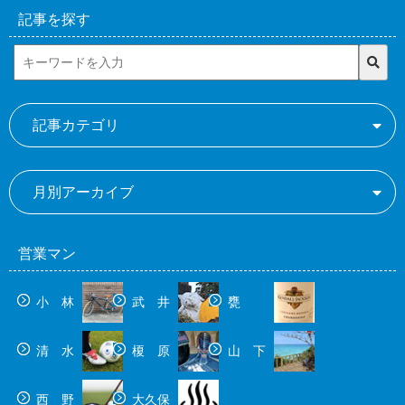
記事を探す
記事カテゴリ
月別アーカイブ
営業マン
小 林
武 井
甕
清 水
榎 原
山 下
西 野
大久保