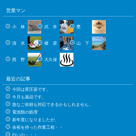
営業マン
小 林
武 井
甕
清 水
榎 原
山 下
西 野
大久保
最近の記事
今回は変圧器です。
今月も薬品です。
急なご依頼も対応できるかもしれません。
電池類の処理
新年度になりましたが、
余裕を持った作業工程・・
白い山・・・