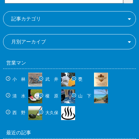
記事カテゴリ
月別アーカイブ
営業マン
小 林
武 井
甕
清 水
榎 原
山 下
西 野
大久保
最近の記事