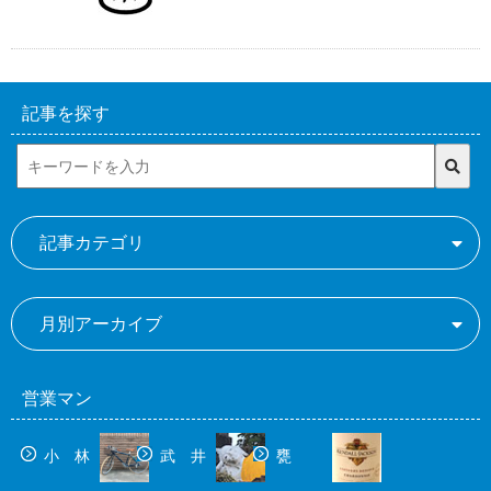
記事を探す
記事カテゴリ
月別アーカイブ
営業マン
小 林
武 井
甕