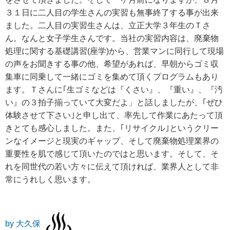
３１日に二人目の学生さんの実習も無事終了する事が出来
ました。二人目の実習生さんは、立正大学３年生のＴさ
ん。なんと女子学生さんです。当社の実習内容は、廃棄物
処理に関する基礎講習(座学)から、営業マンに同行して現場
の声をお聞きする事の他、希望があれば、早朝からゴミ収
集車に同乗して一緒にゴミを集めて頂くプログラムもあり
ます。Ｔさんに｢生ゴミなどは『くさい』、『重い』、『汚
い』の３拍子揃っていて大変だよ」と話しましたが、｢ぜひ
体験させて下さい｣と申し出て、率先して作業にあたって頂
きとても感心しました。また、｢リサイクル｣というクリー
ンなイメージと現実のギャップ、そして廃棄物処理業界の
重要性を肌で感じて頂いたのではと思います。そして、そ
れを同世代の若い方々に伝えて頂ければ、業界人として非
常にうれしく思います。
by 大久保