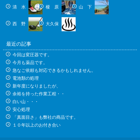
清 水
榎 原
山 下
西 野
大久保
最近の記事
今回は変圧器です。
今月も薬品です。
急なご依頼も対応できるかもしれません。
電池類の処理
新年度になりましたが、
余裕を持った作業工程・・
白い山・・・
安心処理
「真面目さ」も弊社の商品です。
１０年以上のお付き合い