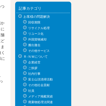
いつ
記事カテゴリ
お客様の問題解決
回収期限
頃か
リサイクル処理
りに
リユース化
店舗
外国貨物滅却
ほど
搬出撤去
しま
その他サービス
無く
Ｒ-ＮＷについて
形に
企業経営
ご挨拶
社内行事
、
富士山頂清掃活動
っ
その他社会貢献
社員
メディア掲載実績
廃棄物処理法関連