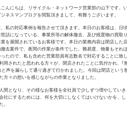
こんにちは、リサイクル・ネットワーク営業部の山下です。
ビジネスマンブログを閲覧頂きまして、有難うございます。
、私の対応事例を報告させて頂きます。本日のお客様は、日
お世話になっている、事業所等の解体撤去、及び残置物の買取
事業を展開されているお客様です。本日の業務内容は閉店した
物撤去案件で、夜間の作業が条件でした。難易度、物量もそれ
かったので、私も含めた営業部員有志数名で対応することに致
利用されたと思われる方々が、閉店されたことに気付かれ、｢
ー｣と声を漏らして通り過ぎて行かれました。今回は閉店という
た方々の想いを感じながらの作業となりました。
人間となり、その様なお客様を全社員で少しずつ増やしていき
会社にするためには、何を大切にしなくてはいけないかを、し
た。