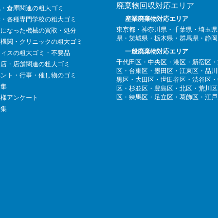
廃棄物回収対応エリア
流・倉庫関連の粗大ゴミ
産業廃棄物対応エリア
学・各種専門学校の粗大ゴミ
東京都
・
神奈川県
・千葉県・埼玉県
要になった機械の買取・処分
県・茨城県・栃木県・群馬県・静岡
療機関・クリニックの粗大ゴミ
一般廃棄物対応エリア
フィスの粗大ゴミ・不要品
千代田区
・
中央区
・
港区
・
新宿区
・
食店・店舗関連の粗大ゴミ
区
・
台東区
・
墨田区
・
江東区
・
品川
ベント・行事・催し物のゴミ
黒区
・
大田区
・
世田谷区
・
渋谷区
・
例集
区
・
杉並区
・
豊島区
・
北区
・
荒川区
区
・
練馬区
・
足立区
・
葛飾区
・
江戸
客様アンケート
語集