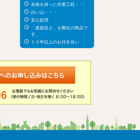
余裕を持った作業工程・・
白い山・・・
安心処理
「真面目さ」も弊社の商品で
す。
１０年以上のお付き合い