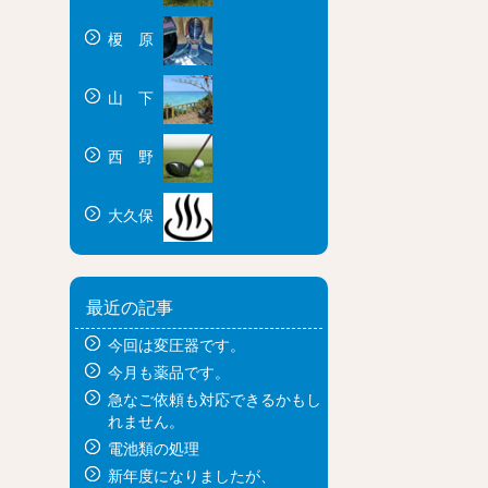
榎 原
山 下
西 野
大久保
最近の記事
今回は変圧器です。
今月も薬品です。
急なご依頼も対応できるかもし
れません。
電池類の処理
新年度になりましたが、