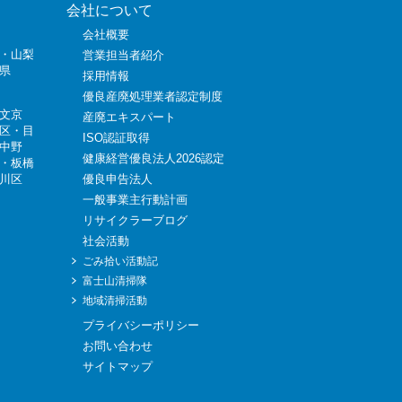
会社について
会社概要
・山梨
営業担当者紹介
県
採用情報
優良産廃処理業者認定制度
文京
産廃エキスパート
区
・
目
ISO認証取得
中野
健康経営優良法人2026認定
・
板橋
川区
優良申告法人
一般事業主行動計画
リサイクラーブログ
社会活動
ごみ拾い活動記
富士山清掃隊
地域清掃活動
プライバシーポリシー
お問い合わせ
サイトマップ