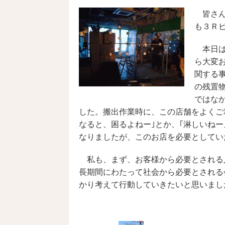
主な買取り事例
皆さん
も３Ｒ
本日は
ら大変
関する
の残置
ではな
社会活動
した。搬出作業時に、この店舗をよくご
なると、困るよねー｣とか、｢淋しいね
なりましたが、このお店を必要としてい
私も、まず、お客様から必要とされる
長期間にわたって社会から必要とされる
かり考えて行動していきたいと思いまし