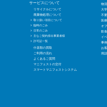
サービスについて
物
リサイクルについて
大
廃棄物処理について
不
取り扱い項目について
医
臨時のごみ
オ
日常のごみ
飲
主なご契約排出事業者様
イ
許可証一覧
事
什器類の買取
お
ご利用の流れ
用
よくあるご質問
マニフェストの交付
スマートマニフェストシステム