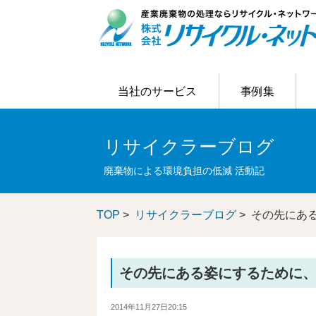
当社のサービス
事例集
当社のサービス
事例集
ご利用の流れ
はじめての方へ
お客様アンケート結果
リサイクラーブログ
会社概要
リサイクラーブログ
主なリサイクル処理の事例
お客様の問題解決
会社情報
廃棄物による環境負担の低減 活動記
TOP
>
リサイクラーブログ
> その先にあ
その先にある姿にするために
2014年11月27日20:15