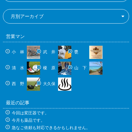
月別アーカイブ
営業マン
小 林
武 井
甕
清 水
榎 原
山 下
西 野
大久保
最近の記事
今回は変圧器です。
今月も薬品です。
急なご依頼も対応できるかもしれません。